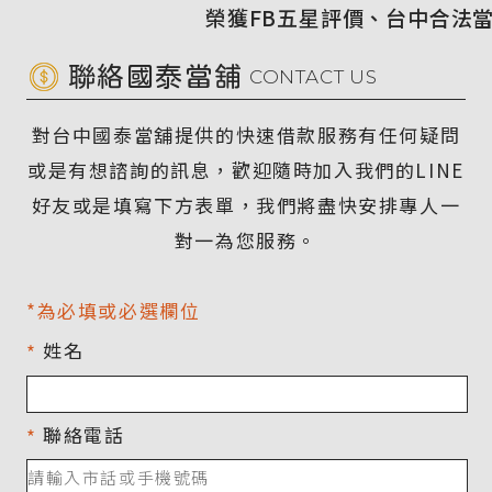
榮獲FB五星評價、台中合法當
聯絡國泰當舖
CONTACT US
對台中國泰當舖提供的快速借款服務有任何疑問
或是有想諮詢的訊息，歡迎隨時加入我們的LINE
好友或是填寫下方表單，我們將盡快安排專人一
對一為您服務。
*為必填或必選欄位
姓名
*
聯絡電話
*