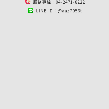
服務專線：
04-2471-8222
LINE ID：
@aaz7956t