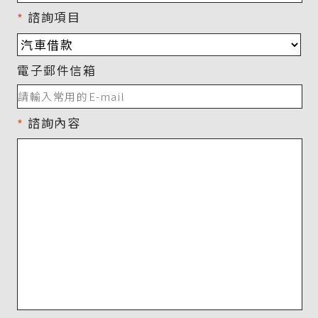
諮詢項目
*
電子郵件信箱
諮詢內容
*